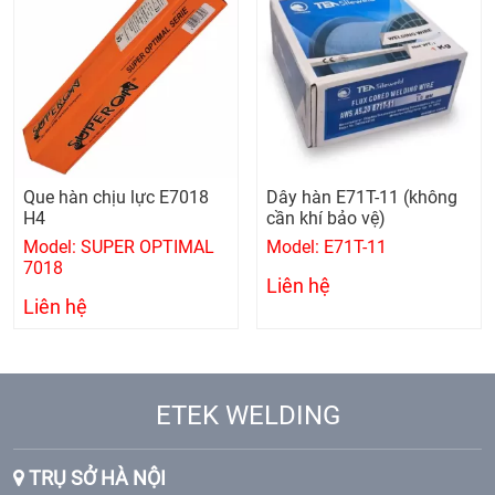
Que hàn chịu lực E7018
Dây hàn E71T-11 (không
H4
cần khí bảo vệ)
Model: SUPER OPTIMAL
Model: E71T-11
7018
Liên hệ
Liên hệ
ETEK WELDING
TRỤ SỞ HÀ NỘI