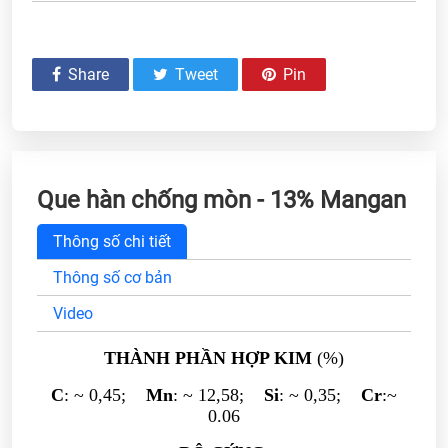
Share
Tweet
Pin
Que hàn chống mòn - 13% Mangan
Thông số chi tiết
Thông số cơ bản
Video
THÀNH PHẦN HỢP KIM
(%)
C
: ~ 0,45;
Mn
: ~ 12,58;
Si
: ~ 0,35;
Cr
:~
0.06