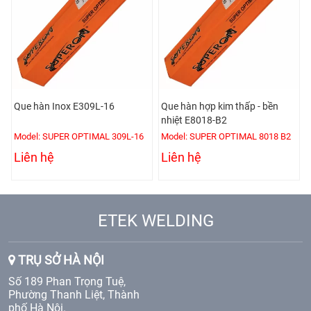
Que hàn Inox E309L-16
Que hàn hợp kim thấp - bền
nhiệt E8018-B2
Model: SUPER OPTIMAL 309L-16
Model: SUPER OPTIMAL 8018 B2
Liên hệ
Liên hệ
ETEK WELDING
TRỤ SỞ HÀ NỘI
Số 189 Phan Trọng Tuệ,
Phường Thanh Liệt, Thành
phố Hà Nội.