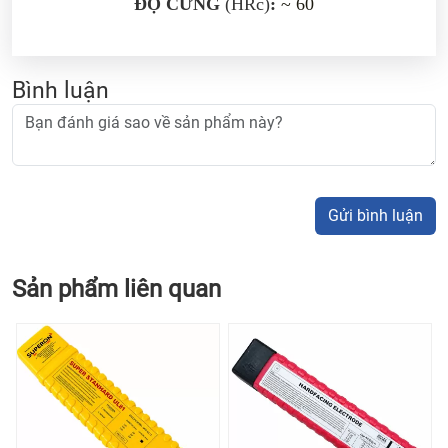
ĐỘ CỨNG
(HRc)
:
~ 60
Bình luận
Gửi bình luận
Sản phẩm liên quan