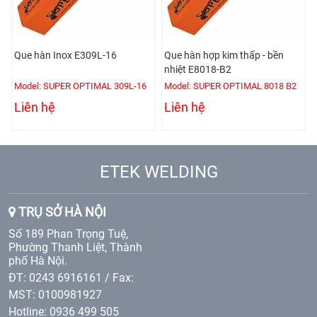
Que hàn Inox E309L-16
Que hàn hợp kim thấp - bền
nhiệt E8018-B2
Model: SUPER OPTIMAL 309L-16
Model: SUPER OPTIMAL 8018 B2
Liên hệ
Liên hệ
ETEK WELDING
TRỤ SỞ HÀ NỘI
Số 189 Phan Trọng Tuệ,
Phường Thanh Liệt, Thành
phố Hà Nội.
ĐT: 0243 6916161 / Fax:
MST: 0100981927
Hotline: 0936 499 505