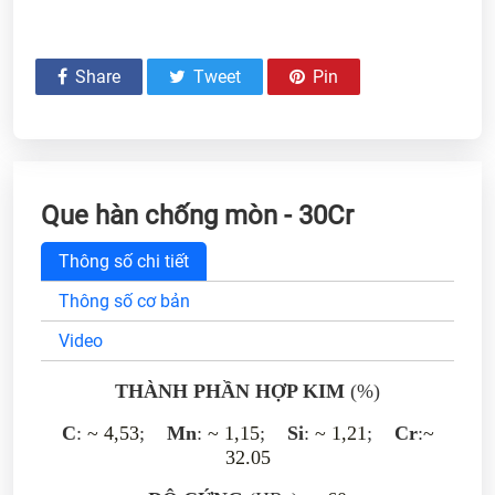
Share
Tweet
Pin
Que hàn chống mòn - 30Cr
Thông số chi tiết
Thông số cơ bản
Video
THÀNH PHẦN HỢP KIM
(%)
C
:
~ 4,53
;
Mn
:
~ 1,15
;
Si
:
~ 1,21
;
Cr
:
~
32.05