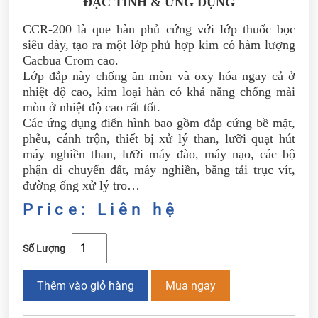
ĐẶC TÍNH & ỨNG DỤNG
CCR-200 là que hàn phủ cứng với lớp thuốc bọc
siêu dày, tạo ra một lớp phủ hợp kim có hàm lượng
Cacbua Crom cao.
Lớp đắp này chống ăn mòn và oxy hóa ngay cả ở
nhiệt độ cao, kim loại hàn có khả năng chống mài
mòn ở nhiệt độ cao rất tốt.
Các ứng dụng điển hình bao gồm đắp cứng bề mặt,
phễu, cánh trộn, thiết bị xử lý than, lưỡi quạt hút
máy nghiền than, lưỡi máy đào, máy nạo, các bộ
phận di chuyển đất, máy nghiền, băng tải trục vít,
đường ống xử lý tro…
Price: Liên hệ
Số Lượng
Thêm vào giỏ hàng
Mua ngay