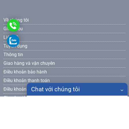
Về chúng tôi
0936499505
Giới thiệu
Liên hệ
0936499505
Tuyển dụng
Thông tin
Giao hàng và vận chuyên
Điều khoản bảo hành
Điều khoản thanh toán
Chat với chúng tôi
Điều khoản bảo mật
Chuyên viên bán hàng
Họ tên
Mr Cường - 0936 499 505
Đăng ký nhận bản tin
Điện thoại
Gửi