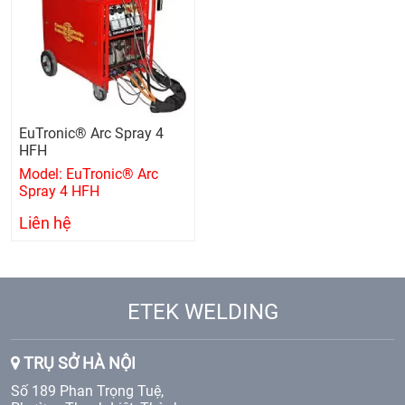
EuTronic® Arc Spray 4
HFH
Model: EuTronic® Arc
Spray 4 HFH
Liên hệ
ETEK WELDING
TRỤ SỞ HÀ NỘI
Số 189 Phan Trọng Tuệ,