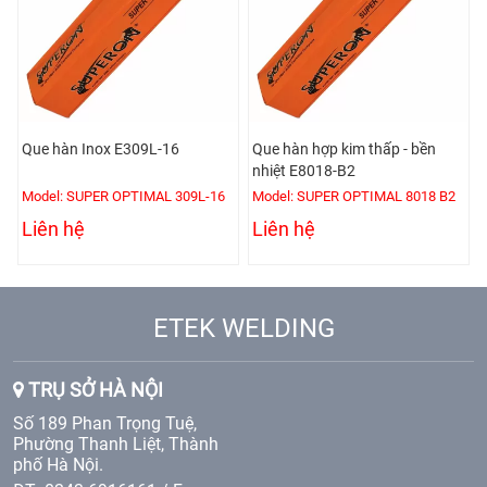
Que hàn Inox E309L-16
Que hàn hợp kim thấp - bền
nhiệt E8018-B2
Model: SUPER OPTIMAL 309L-16
Model: SUPER OPTIMAL 8018 B2
Liên hệ
Liên hệ
ETEK WELDING
TRỤ SỞ HÀ NỘI
Số 189 Phan Trọng Tuệ,
Phường Thanh Liệt, Thành
phố Hà Nội.