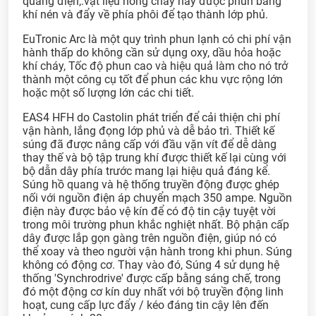
quang điện,.vật liệu nóng chảy này được phun bằng
khí nén và đẩy về phía phôi để tạo thành lớp phủ.
EuTronic Arc là một quy trình phun lạnh có chi phí vận
hành thấp do không cần sử dụng oxy, dầu hỏa hoặc
khí cháy, Tốc độ phun cao và hiệu quả làm cho nó trở
thành một công cụ tốt để phun các khu vực rộng lớn
hoặc một số lượng lớn các chi tiết.
EAS4 HFH do Castolin phát triển để cải thiện chi phí
vận hành, lắng đọng lớp phủ và dễ bảo trì. Thiết kế
súng đã được nâng cấp với đầu vặn vít để dễ dàng
thay thế và bộ tập trung khí được thiết kế lại cùng với
bộ dẫn dây phía trước mang lại hiệu quả đáng kể.
Súng hồ quang và hệ thống truyền động được ghép
nối với nguồn điện áp chuyển mạch 350 ampe. Nguồn
điện này được bảo vệ kín để có độ tin cậy tuyệt vời
trong môi trường phun khắc nghiệt nhất. Bộ phận cấp
dây được lắp gọn gàng trên nguồn điện, giúp nó có
thể xoay và theo người vận hành trong khi phun. Súng
không có động cơ. Thay vào đó, Súng 4 sử dụng hệ
thống 'Synchrodrive' được cấp bằng sáng chế, trong
đó một động cơ kín duy nhất với bộ truyền động linh
hoạt, cung cấp lực đẩy / kéo đáng tin cậy lên đến