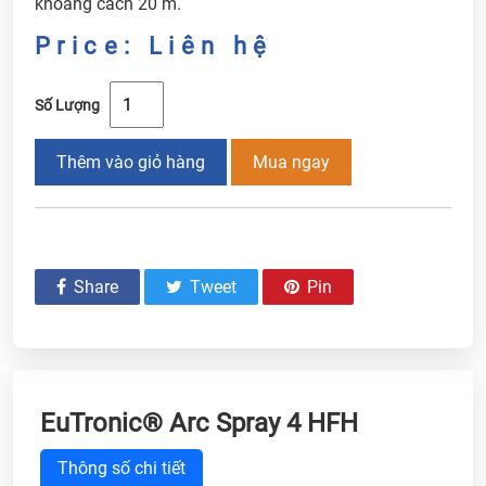
khoảng cách 20 m.
Price: Liên hệ
Số Lượng
Thêm vào giỏ hàng
Mua ngay
Share
Tweet
Pin
EuTronic® Arc Spray 4 HFH
Thông số chi tiết